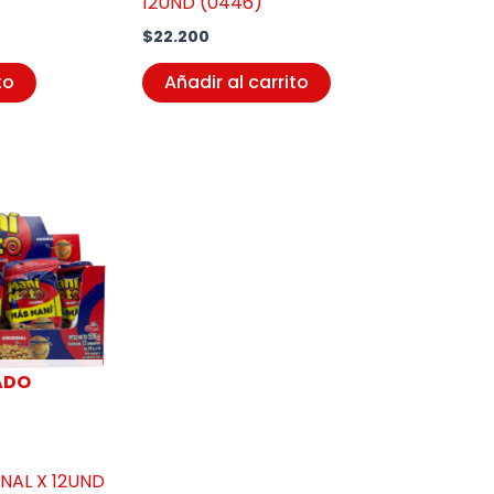
12UND (0446)
$
22.200
to
Añadir al carrito
ADO
NAL X 12UND