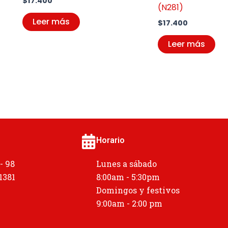
$
17.400
(N281)
Leer más
$
17.400
Leer más
Horario
 - 98
Lunes a sábado
 1381
8:00am - 5:30pm
Domingos y festivos
9:00am - 2:00 pm