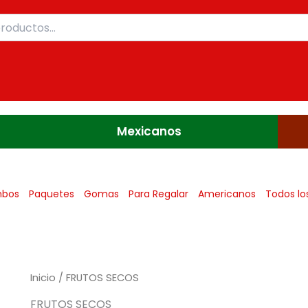
Mexicanos
bos
Paquetes
Gomas
Para Regalar
Americanos
Todos lo
Inicio
/ FRUTOS SECOS
FRUTOS SECOS