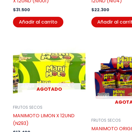
X 12UND (N1001)
12UND (N104)
$
31.500
$
22.300
Añadir al carrito
Añadir al carri
AGOTADO
AGOT
FRUTOS SECOS
MANIMOTO LIMON X 12UND
FRUTOS SECOS
(N293)
MANIMOTO ORIGI