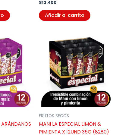
$
12.400
to
Añadir al carrito
FRUTOS SECOS
AL ARÁNDANOS
MANI LA ESPECIAL LIMÓN &
PIMIENTA X 12UND 35G (8280)