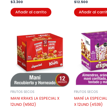
$
3.300
$
12.500
Añadir al carrito
Añadir al carri
FRUTOS SECOS
FRUTOS SECOS
MANI KRAKS LA ESPECIAL X
MANÍ LA ESPECI
12UND (N562)
X 12UND (4539)