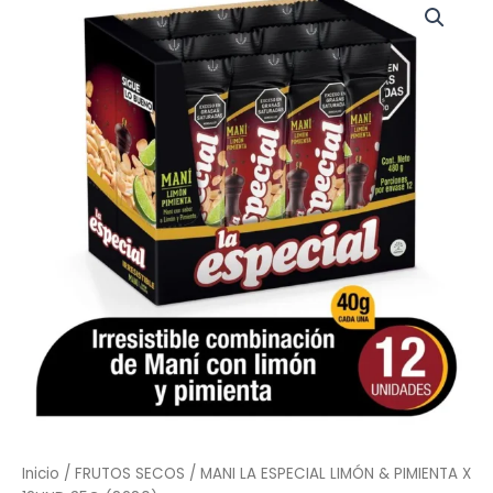
LA
ESPECIAL
LIMÓN
&
PIMIENTA
X
12UND
35G
(8280)
cantidad
Inicio
/
FRUTOS SECOS
/ MANI LA ESPECIAL LIMÓN & PIMIENTA X