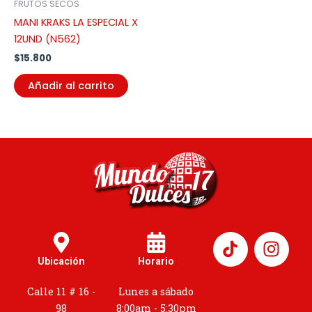
FRUTOS SECOS
MANI KRAKS LA ESPECIAL X
12UND (N562)
$
15.800
Añadir al carrito
I
n
Ubicación
Horario
s
t
Calle 11 # 16 -
Lunes a sábado
a
98
8:00am - 5:30pm