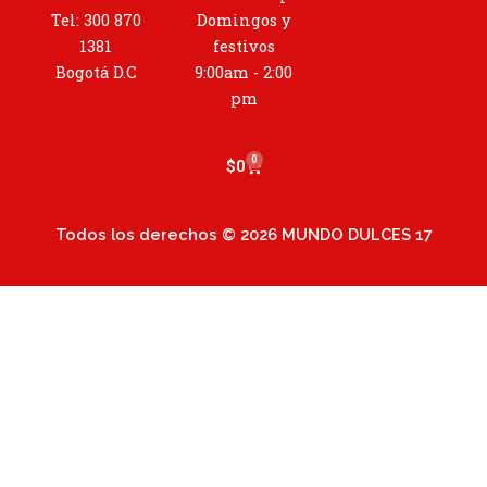
g
Tel: 300 870
Domingos y
r
1381
festivos
a
Bogotá D.C
9:00am - 2:00
m
pm
0
Cart
$
0
Todos los derechos © 2026 MUNDO DULCES 17