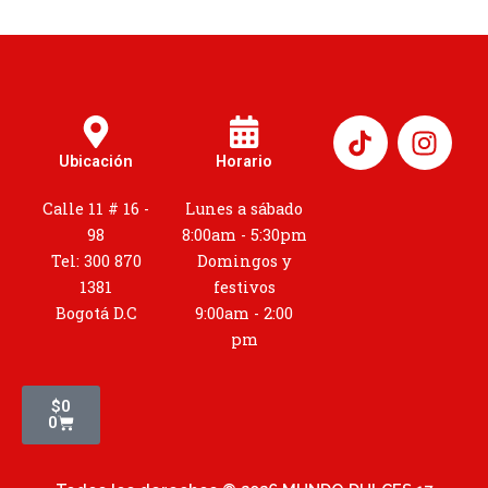
I
n
Ubicación
Horario
s
t
Calle 11 # 16 -
Lunes a sábado
a
98
8:00am - 5:30pm
g
Tel: 300 870
Domingos y
r
1381
festivos
a
Bogotá D.C
9:00am - 2:00
m
pm
Cart
$
0
0