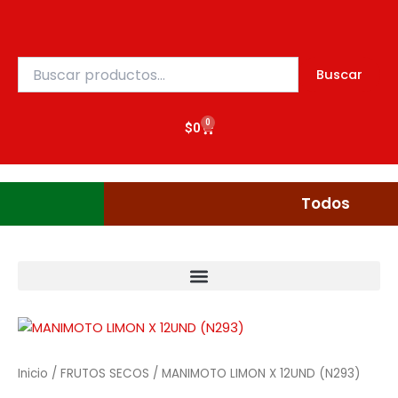
Ir
al
contenido
Buscar
Buscar
por:
0
Cart
$
0
Gudgumi
Mexicanos
Todos
Inicio
/
FRUTOS SECOS
/ MANIMOTO LIMON X 12UND (N293)