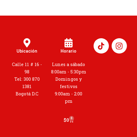
I
n
Ubicación
Horario
s
t
Calle 11 # 16 -
Lunes a sábado
a
98
8:00am - 5:30pm
g
Tel: 300 870
Domingos y
r
1381
festivos
a
Bogotá D.C
9:00am - 2:00
m
pm
0
Cart
$
0