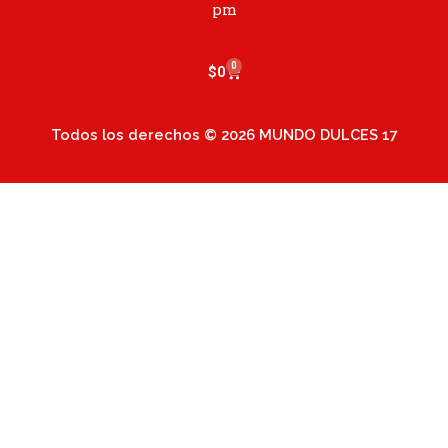
m
pm
0
Cart
$
0
Todos los derechos © 2026 MUNDO DULCES 17