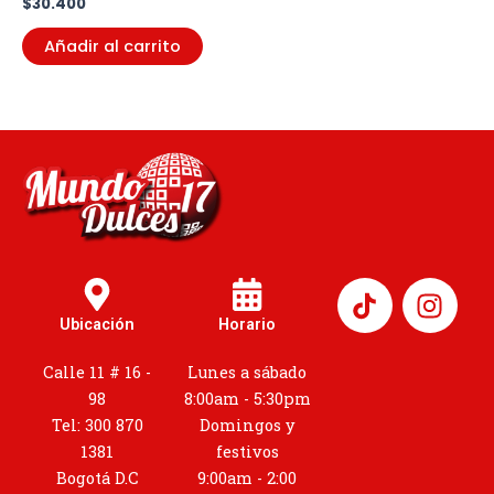
$
30.400
Añadir al carrito
I
n
Ubicación
Horario
s
t
Calle 11 # 16 -
Lunes a sábado
a
98
8:00am - 5:30pm
g
Tel: 300 870
Domingos y
r
1381
festivos
a
Bogotá D.C
9:00am - 2:00