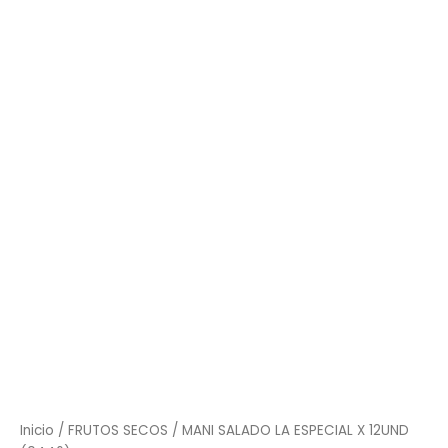
SALADO
LA
ESPECIAL
X
12UND
(0446)
cantidad
Inicio
/
FRUTOS SECOS
/ MANI SALADO LA ESPECIAL X 12UND