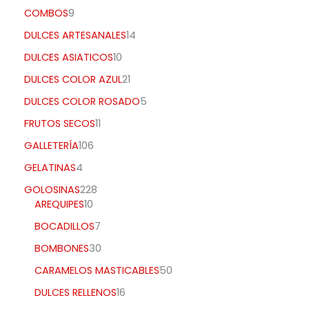
COMBOS
9
DULCES ARTESANALES
14
DULCES ASIATICOS
10
DULCES COLOR AZUL
21
DULCES COLOR ROSADO
5
FRUTOS SECOS
11
GALLETERÍA
106
GELATINAS
4
GOLOSINAS
228
AREQUIPES
10
BOCADILLOS
7
BOMBONES
30
CARAMELOS MASTICABLES
50
DULCES RELLENOS
16