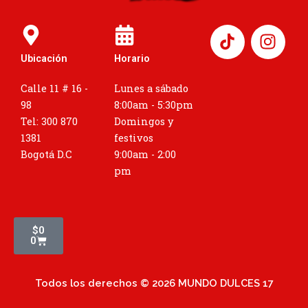
I
n
Ubicación
Horario
s
t
Calle 11 # 16 -
Lunes a sábado
a
98
8:00am - 5:30pm
g
Tel: 300 870
Domingos y
r
1381
festivos
a
Bogotá D.C
9:00am - 2:00
m
pm
Cart
$
0
0
Todos los derechos © 2026 MUNDO DULCES 17