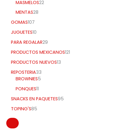
MASMELOS
22
MENTAS
28
GOMAS
107
JUGUETES
10
PARA REGALAR
29
PRODUCTOS MEXICANOS
121
PRODUCTOS NUEVOS
13
REPOSTERIA
33
BROWNIES
5
PONQUES
11
SNACKS EN PAQUETES
95
TOPING'S
85