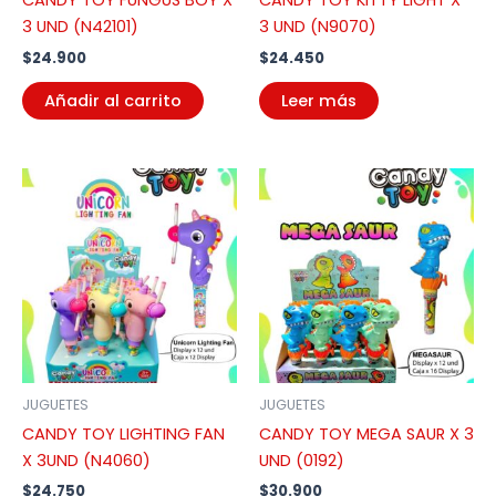
CANDY TOY FUNGUS BOY X
CANDY TOY KITTY LIGHT X
3 UND (N42101)
3 UND (N9070)
$
24.900
$
24.450
Añadir al carrito
Leer más
JUGUETES
JUGUETES
CANDY TOY LIGHTING FAN
CANDY TOY MEGA SAUR X 3
X 3UND (N4060)
UND (0192)
$
24.750
$
30.900