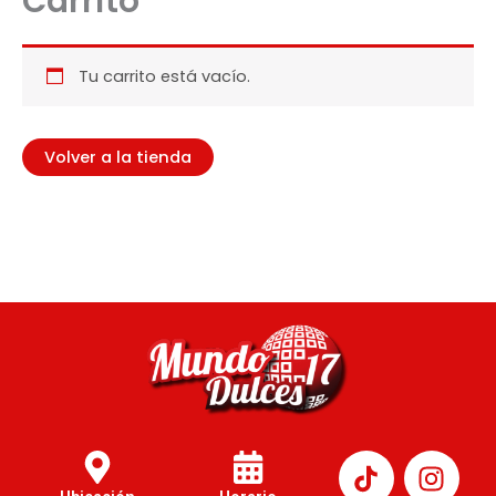
Carrito
Tu carrito está vacío.
Volver a la tienda
I
n