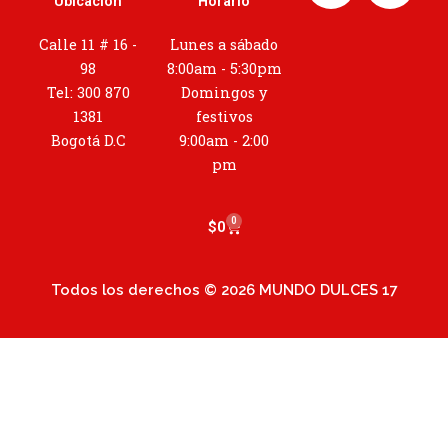
Ubicación
Horario
s
t
Calle 11 # 16 -
Lunes a sábado
a
98
8:00am - 5:30pm
g
Tel: 300 870
Domingos y
r
1381
festivos
a
Bogotá D.C
9:00am - 2:00
m
pm
0
Cart
$
0
Todos los derechos © 2026 MUNDO DULCES 17