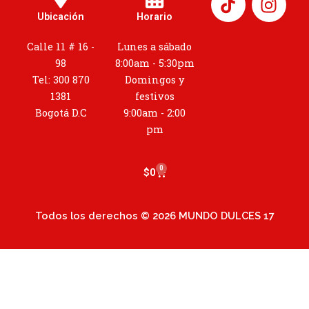
n
Ubicación
Horario
s
t
Calle 11 # 16 -
Lunes a sábado
a
98
8:00am - 5:30pm
g
Tel: 300 870
Domingos y
r
1381
festivos
a
Bogotá D.C
9:00am - 2:00
m
pm
0
Cart
$
0
Todos los derechos © 2026 MUNDO DULCES 17