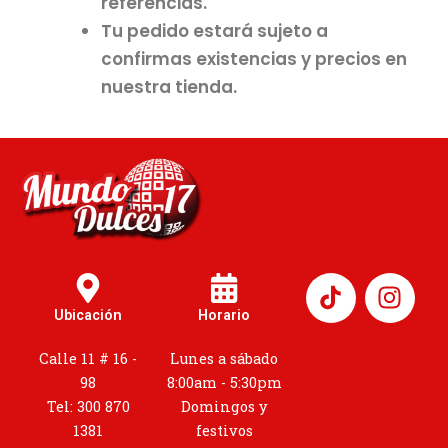
referencias.
Tu pedido estará sujeto a
confirmas existencias y precios en
nuestra tienda.
I
n
Ubicación
Horario
s
t
Calle 11 # 16 -
Lunes a sábado
a
98
8:00am - 5:30pm
g
Tel: 300 870
Domingos y
r
1381
festivos