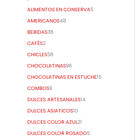
ALIMENTOS EN CONSERVA
5
AMERICANOS
48
BEBIDAS
38
CAFÉS
2
CHICLES
58
CHOCOLATINAS
96
CHOCOLATINAS EN ESTUCHE
15
COMBOS
9
DULCES ARTESANALES
14
DULCES ASIATICOS
10
DULCES COLOR AZUL
21
DULCES COLOR ROSADO
5