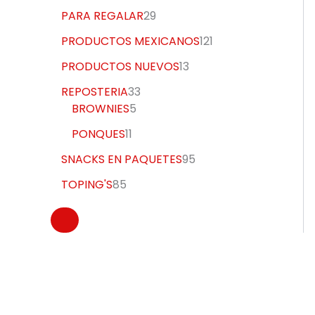
PARA REGALAR
29
PRODUCTOS MEXICANOS
121
PRODUCTOS NUEVOS
13
REPOSTERIA
33
BROWNIES
5
PONQUES
11
SNACKS EN PAQUETES
95
TOPING'S
85