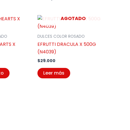
AGOTADO
ADO
DULCES COLOR ROSADO
ARTS X
EFRUTTI DRACULA X 500G
(N4039)
$
29.000
to
Leer más