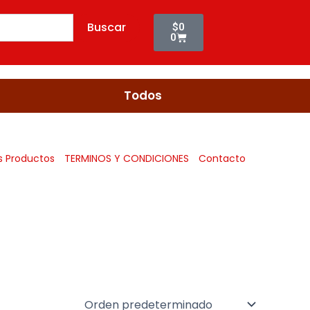
Cart
Buscar
$
0
0
Todos
s Productos
TERMINOS Y CONDICIONES
Contacto