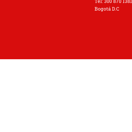
Tel: 300 870 138
Bogotá D.C
Tu carrito
(artículos: 0)
Producto
Subtotal
$0
El envío se calcula en el momento del pago.
Ver mi carrito