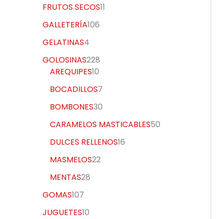
FRUTOS SECOS
11
GALLETERÍA
106
GELATINAS
4
GOLOSINAS
228
AREQUIPES
10
BOCADILLOS
7
BOMBONES
30
CARAMELOS MASTICABLES
50
DULCES RELLENOS
16
MASMELOS
22
MENTAS
28
GOMAS
107
JUGUETES
10