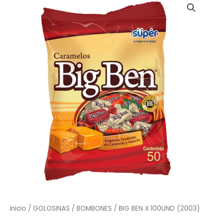
BEN
X
100UND
(2003)
cantidad
Inicio
/
GOLOSINAS
/
BOMBONES
/ BIG BEN X 100UND (2003)