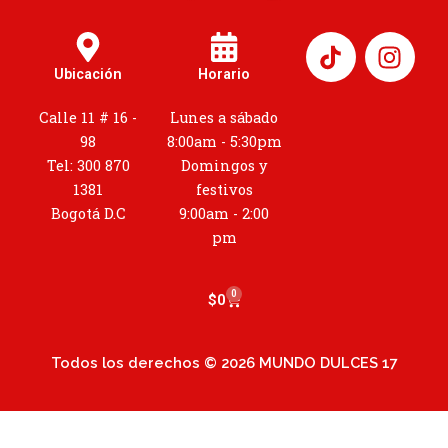
I
n
Ubicación
Horario
s
t
Calle 11 # 16 -
Lunes a sábado
a
98
8:00am - 5:30pm
g
Tel: 300 870
Domingos y
r
1381
festivos
a
Bogotá D.C
9:00am - 2:00
m
pm
0
Cart
$
0
Todos los derechos © 2026 MUNDO DULCES 17