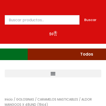
48UND
Ir
(1944)
al
cantidad
contenido
Buscar
Buscar
por:
0
Cart
$
0
Gudgumi
Mexicanos
Todos
ALDOR
MANGOOS
X
Inicio
/
GOLOSINAS
/
CARAMELOS MASTICABLES
/ ALDOR
48UND
MANGOOS X 48UND (1944)
(1944)