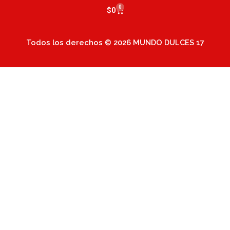
0
Cart
$
0
Todos los derechos © 2026 MUNDO DULCES 17