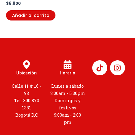
$
6.800
Añadir al carrito
I
n
Ubicación
Horario
s
t
Calle 11 # 16 -
Lunes a sábado
a
98
8:00am - 5:30pm
g
Tel: 300 870
Domingos y
r
1381
festivos
a
Bogotá D.C
9:00am - 2:00
m
pm