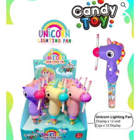
TOY
LIGHTING
FAN
X
3UND
(N4060)
cantidad