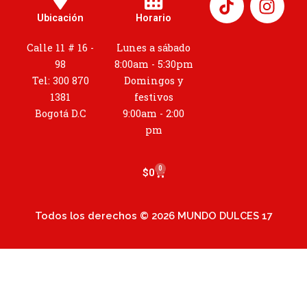
n
Ubicación
Horario
s
t
Calle 11 # 16 -
Lunes a sábado
a
98
8:00am - 5:30pm
g
Tel: 300 870
Domingos y
r
1381
festivos
a
Bogotá D.C
9:00am - 2:00
m
pm
0
Cart
$
0
Todos los derechos © 2026 MUNDO DULCES 17