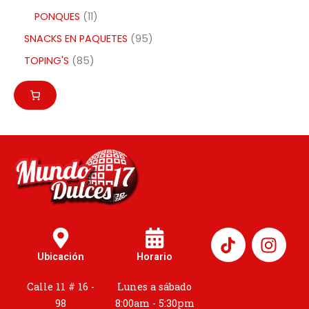
PONQUES
11
SNACKS EN PAQUETES
95
TOPING'S
85
I
n
Ubicación
Horario
s
t
Calle 11 # 16 -
Lunes a sábado
a
98
8:00am - 5:30pm