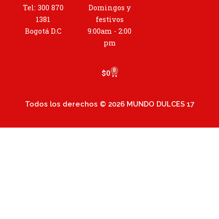
g
Tel: 300 870
Domingos y
r
1381
festivos
a
Bogotá D.C
9:00am - 2:00
m
pm
0
Cart
$
0
Todos los derechos © 2026 MUNDO DULCES 17