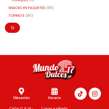
PONQUES
11
SNACKS EN PAQUETES
95
TOPING'S
85
I
n
Ubicación
Horario
s
t
Calle 11 # 16 -
Lunes a sábado