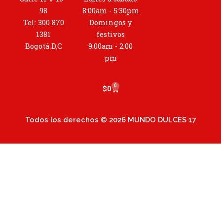
a
98
8:00am - 5:30pm
g
Tel: 300 870
Domingos y
r
1381
festivos
a
Bogotá D.C
9:00am - 2:00
m
pm
0
Cart
$
0
Todos los derechos © 2026 MUNDO DULCES 17