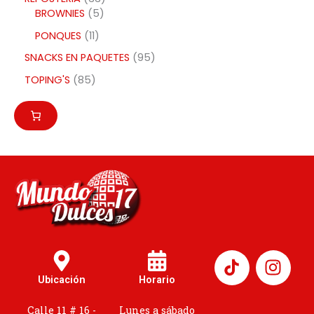
BROWNIES
5
PONQUES
11
SNACKS EN PAQUETES
95
TOPING'S
85
I
n
Ubicación
Horario
s
t
Calle 11 # 16 -
Lunes a sábado