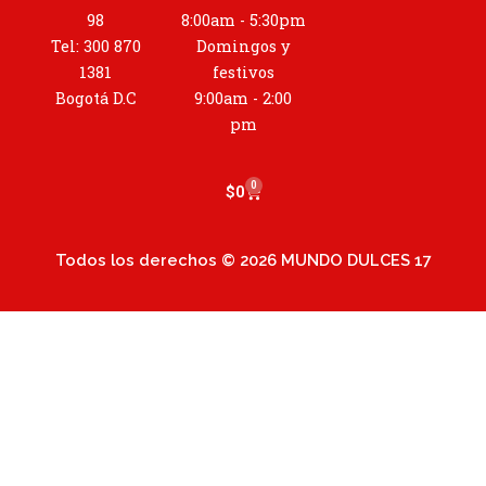
a
98
8:00am - 5:30pm
g
Tel: 300 870
Domingos y
r
1381
festivos
a
Bogotá D.C
9:00am - 2:00
m
pm
0
Cart
$
0
Todos los derechos © 2026 MUNDO DULCES 17