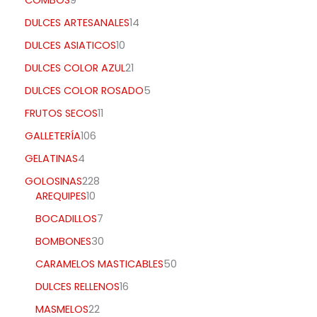
COMBOS
9
DULCES ARTESANALES
14
DULCES ASIATICOS
10
DULCES COLOR AZUL
21
DULCES COLOR ROSADO
5
FRUTOS SECOS
11
GALLETERÍA
106
GELATINAS
4
GOLOSINAS
228
AREQUIPES
10
BOCADILLOS
7
BOMBONES
30
CARAMELOS MASTICABLES
50
DULCES RELLENOS
16
MASMELOS
22