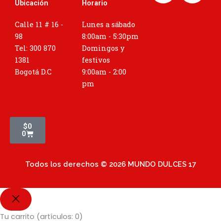
Ubicación
Horario
s
t
Calle 11 # 16 -
Lunes a sábado
a
98
8:00am - 5:30pm
g
Tel: 300 870
Domingos y
r
1381
festivos
a
Bogotá D.C
9:00am - 2:00
m
pm
Cart
$
0
0
Todos los derechos © 2026 MUNDO DULCES 17
Tu carrito
(artículos: 0)