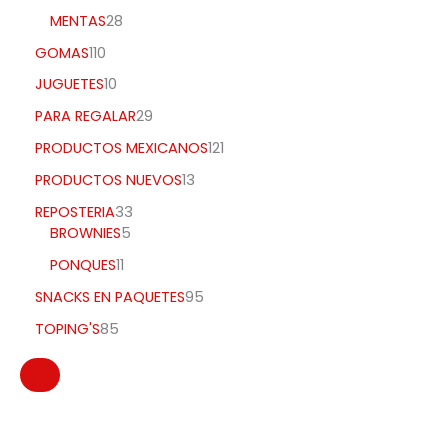
MENTAS
28
GOMAS
110
JUGUETES
10
PARA REGALAR
29
PRODUCTOS MEXICANOS
121
PRODUCTOS NUEVOS
13
REPOSTERIA
33
BROWNIES
5
PONQUES
11
SNACKS EN PAQUETES
95
TOPING'S
85