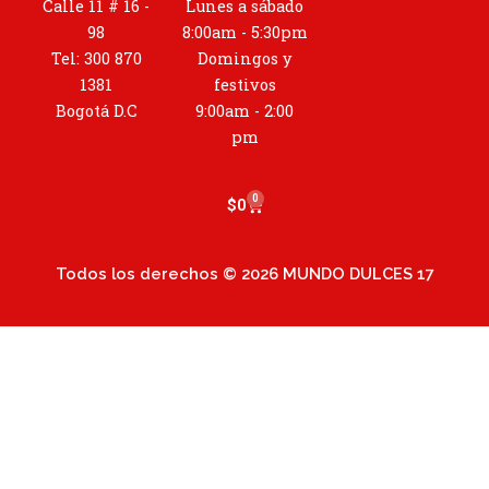
t
Calle 11 # 16 -
Lunes a sábado
a
98
8:00am - 5:30pm
g
Tel: 300 870
Domingos y
r
1381
festivos
a
Bogotá D.C
9:00am - 2:00
m
pm
0
Cart
$
0
Todos los derechos © 2026 MUNDO DULCES 17