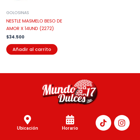
GOLOSINAS
NESTLE MASMELO BESO DE
AMOR X 14UND (2272)
$
34.500
Añadir al carrito
I
n
Ubicación
Horario
s