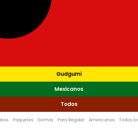
Gudgumi
Mexicanos
Todos
bos
Paquetes
Gomas
Para Regalar
Americanos
Todos lo