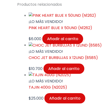
Productos relacionados
¡LO MÁS VENDIDO!
PINK HEART BLUE X 50UND (N1262)
$
6.000
Añadir al carrito
¡LO MÁS VENDIDO!
CHOC JET BURBUJAS X 12UND (8585)
$
10.700
Añadir al carrito
¡LO MÁS VENDIDO!
TAJIN 400G (N2025)
$
25.000
Añadir al carrito