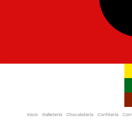
Cart
Inicio
Galletería
Chocolatería
Confitería
Com