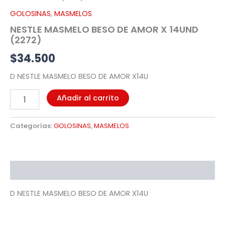
X
GOLOSINAS
,
MASMELOS
14UND
NESTLE MASMELO BESO DE AMOR X 14UND
(2272)
(2272)
cantidad
$
34.500
D NESTLE MASMELO BESO DE AMOR X14U
Añadir al carrito
Categorías:
GOLOSINAS
,
MASMELOS
Descripción
D NESTLE MASMELO BESO DE AMOR X14U