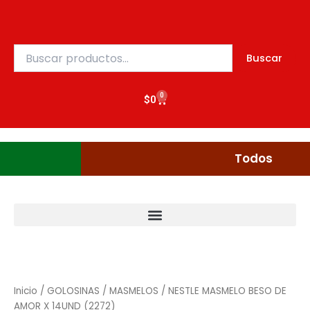
DE
Ir
AMOR
al
X
contenido
14UND
Buscar
Buscar
(2272)
por:
cantidad
0
Cart
$
0
Gudgumi
Mexicanos
Todos
NESTLE
MASMELO
BESO
Inicio
/
GOLOSINAS
/
MASMELOS
/ NESTLE MASMELO BESO DE
DE
AMOR X 14UND (2272)
AMOR