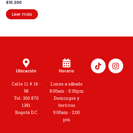
$
10.200
Leer más
I
n
Ubicación
Horario
s
t
Calle 11 # 16 -
Lunes a sábado
a
98
8:00am - 5:30pm
g
Tel: 300 870
Domingos y
r
1381
festivos
a
Bogotá D.C
9:00am - 2:00
m
pm