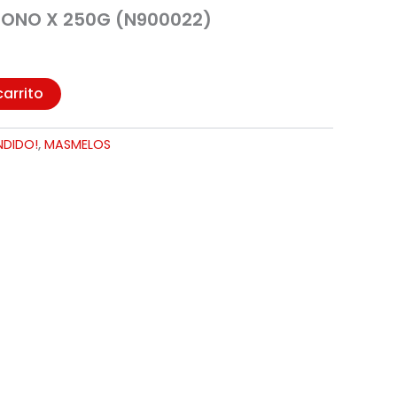
ONO X 250G (N900022)
carrito
NDIDO!
,
MASMELOS