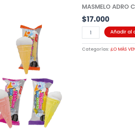
X
MASMELO ADRO C
250G
(N900022)
$
17.000
cantidad
Añadir al 
Categorías:
¡LO MÁS VE