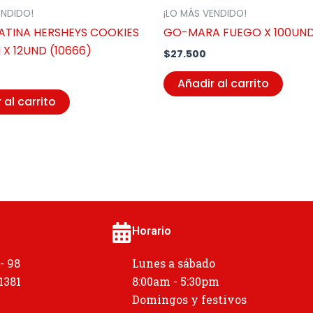
ENDIDO!
¡LO MÁS VENDIDO!
TINA HERSHEYS COOKIES
GO-MARA FUEGO X 100UND
X 12UND (10666)
$
27.500
Añadir al carrito
 al carrito
Horario
 - 98
Lunes a sábado
 1381
8:00am - 5:30pm
Domingos y festivos