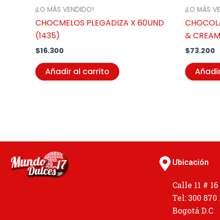
¡LO MÁS VENDIDO!
¡LO MÁS V
CHOCMELOS PLEGADIZA X 60UND
CHOCOLA
(1435)
& CREAM 
$
16.300
$
73.200
Añadir al carrito
Añadir
Ubicación
Calle 11 # 16
Tel: 300 870
Bogotá D.C