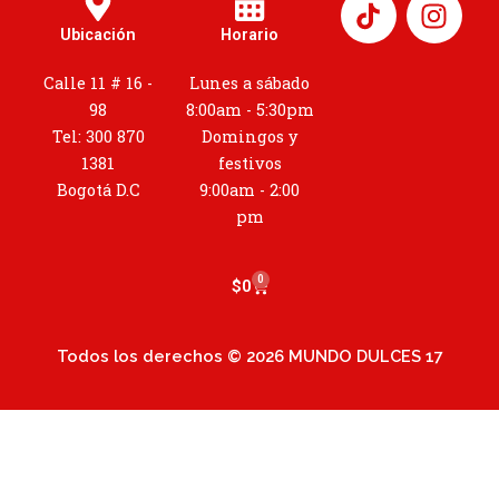
I
n
Ubicación
Horario
s
t
Calle 11 # 16 -
Lunes a sábado
a
98
8:00am - 5:30pm
g
Tel: 300 870
Domingos y
r
1381
festivos
a
Bogotá D.C
9:00am - 2:00
m
pm
0
Cart
$
0
Todos los derechos © 2026 MUNDO DULCES 17