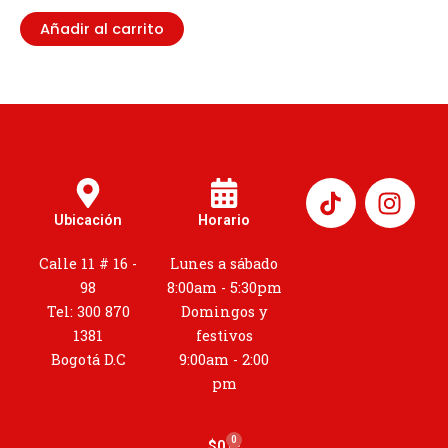
Añadir al carrito
I
n
Ubicación
Horario
s
t
Calle 11 # 16 -
Lunes a sábado
a
98
8:00am - 5:30pm
g
Tel: 300 870
Domingos y
r
1381
festivos
a
Bogotá D.C
9:00am - 2:00
m
pm
0
Cart
$
0