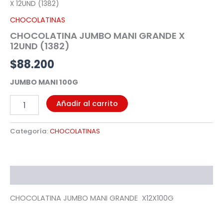
X 12UND (1382)
X
12UND
CHOCOLATINAS
(1382)
CHOCOLATINA JUMBO MANI GRANDE X
cantidad
12UND (1382)
$
88.200
JUMBO MANI 100G
Añadir al carrito
Categoría:
CHOCOLATINAS
Descripción
CHOCOLATINA JUMBO MANI GRANDE X12X100G