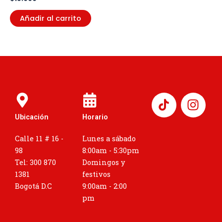
Añadir al carrito
I
n
Ubicación
Horario
s
t
Calle 11 # 16 -
Lunes a sábado
a
98
8:00am - 5:30pm
g
Tel: 300 870
Domingos y
r
1381
festivos
a
Bogotá D.C
9:00am - 2:00
m
pm