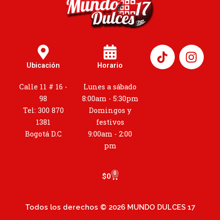
I
n
Ubicación
Horario
s
t
Calle 11 # 16 -
Lunes a sábado
a
98
8:00am - 5:30pm
g
Tel: 300 870
Domingos y
r
1381
festivos
a
Bogotá D.C
9:00am - 2:00
m
pm
0
Cart
$
0
Todos los derechos © 2026 MUNDO DULCES 17