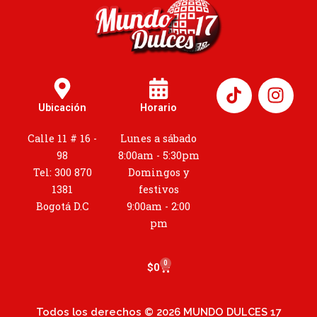
I
n
Ubicación
Horario
s
t
Calle 11 # 16 -
Lunes a sábado
a
98
8:00am - 5:30pm
g
Tel: 300 870
Domingos y
r
1381
festivos
a
Bogotá D.C
9:00am - 2:00
m
pm
0
Cart
$
0
Todos los derechos © 2026 MUNDO DULCES 17