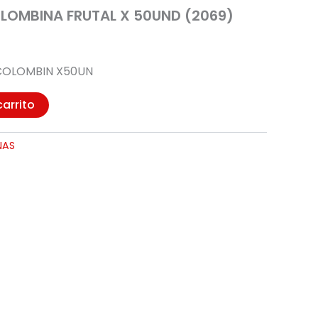
OMBINA FRUTAL X 50UND (2069)
OLOMBIN X50UN
carrito
NAS