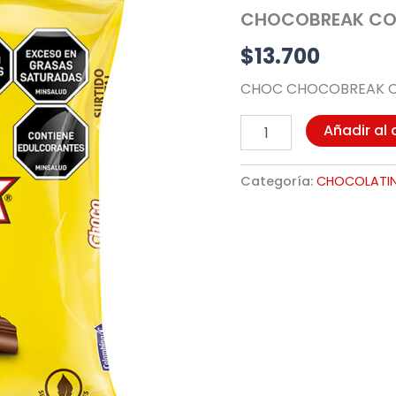
X
CHOCOBREAK COL
50UND
(2069)
$
13.700
cantidad
CHOC CHOCOBREAK C
Añadir al 
Categoría:
CHOCOLATI