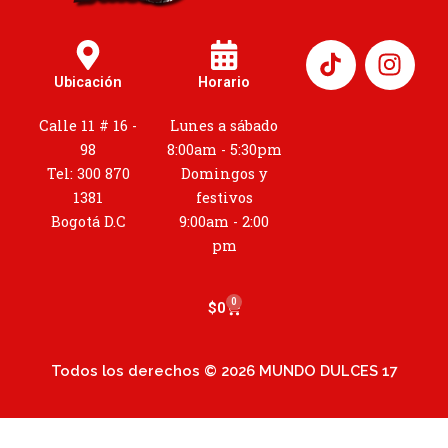
I
n
Ubicación
Horario
s
t
Calle 11 # 16 -
Lunes a sábado
a
98
8:00am - 5:30pm
g
Tel: 300 870
Domingos y
r
1381
festivos
a
Bogotá D.C
9:00am - 2:00
m
pm
0
Cart
$
0
Todos los derechos © 2026 MUNDO DULCES 17