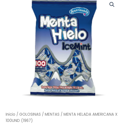
HELADA
AMERICANA
X
100UND
(1967)
cantidad
Inicio
/
GOLOSINAS
/
MENTAS
/ MENTA HELADA AMERICANA X
100UND (1967)