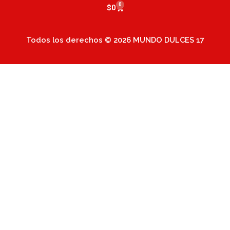
0
Cart
$
0
Todos los derechos © 2026 MUNDO DULCES 17