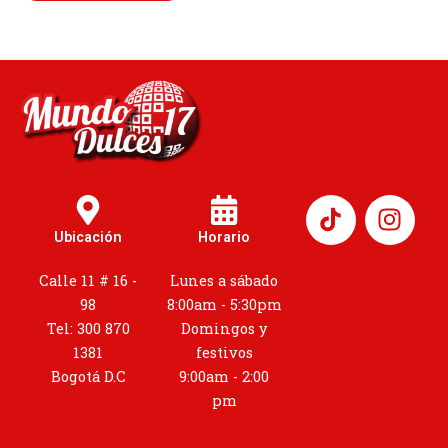
I
n
Ubicación
Horario
s
t
Calle 11 # 16 -
Lunes a sábado
a
98
8:00am - 5:30pm
g
Tel: 300 870
Domingos y
r
1381
festivos
a
Bogotá D.C
9:00am - 2:00
m
pm