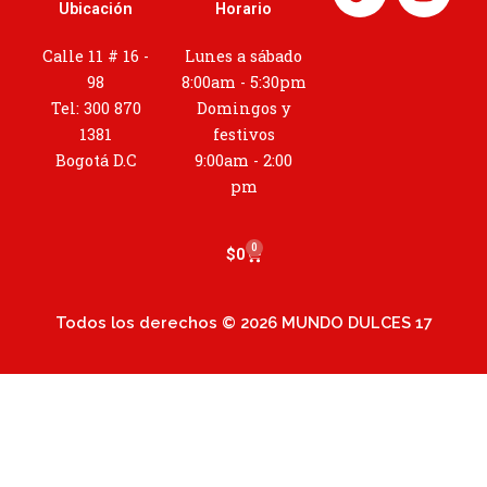
n
Ubicación
Horario
s
t
Calle 11 # 16 -
Lunes a sábado
a
98
8:00am - 5:30pm
g
Tel: 300 870
Domingos y
r
1381
festivos
a
Bogotá D.C
9:00am - 2:00
m
pm
0
Cart
$
0
Todos los derechos © 2026 MUNDO DULCES 17