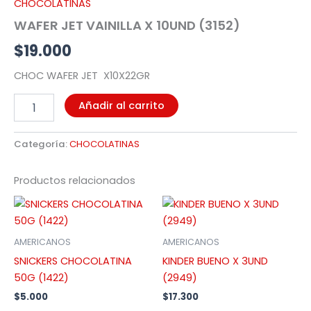
CHOCOLATINAS
(3152)
WAFER JET VAINILLA X 10UND (3152)
cantidad
$
19.000
CHOC WAFER JET X10X22GR
Añadir al carrito
Categoría:
CHOCOLATINAS
Productos relacionados
AMERICANOS
AMERICANOS
SNICKERS CHOCOLATINA
KINDER BUENO X 3UND
50G (1422)
(2949)
$
5.000
$
17.300