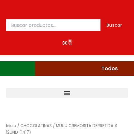
X
Ir
12UND
al
(1417)
contenido
cantidad
Buscar
Buscar
por:
0
Cart
$
0
Gudgumi
Mexicanos
Todos
MUUU
CREMOSITA
DERRETIDA
Inicio
/
CHOCOLATINAS
/ MUUU CREMOSITA DERRETIDA X
X
12UND (1417)
12UND