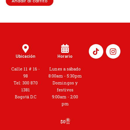
Añadir al carrito
I
n
Ubicación
Horario
s
t
Calle 11 # 16 -
Lunes a sábado
a
98
8:00am - 5:30pm
g
Tel: 300 870
Domingos y
r
1381
festivos
a
Bogotá D.C
9:00am - 2:00
m
pm
0
Cart
$
0