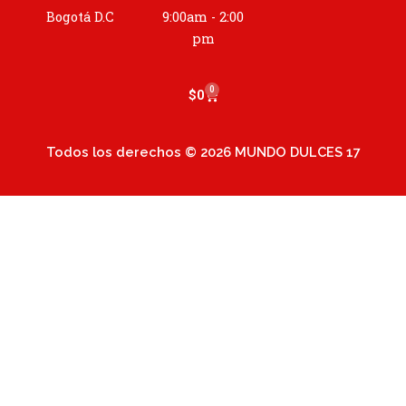
a
Bogotá D.C
9:00am - 2:00
m
pm
0
Cart
$
0
Todos los derechos © 2026 MUNDO DULCES 17