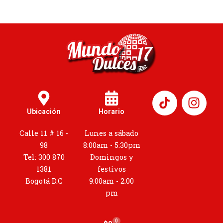
I
n
Ubicación
Horario
s
t
Calle 11 # 16 -
Lunes a sábado
a
98
8:00am - 5:30pm
g
Tel: 300 870
Domingos y
r
1381
festivos
a
Bogotá D.C
9:00am - 2:00
m
pm
0