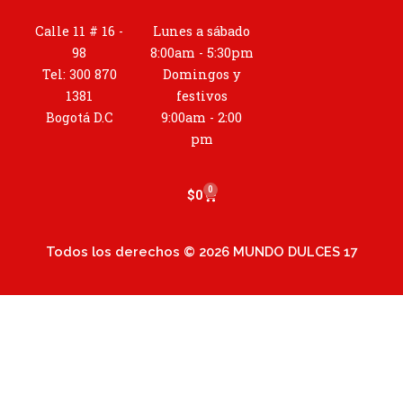
s
t
Calle 11 # 16 -
Lunes a sábado
a
98
8:00am - 5:30pm
g
Tel: 300 870
Domingos y
r
1381
festivos
a
Bogotá D.C
9:00am - 2:00
m
pm
0
Cart
$
0
Todos los derechos © 2026 MUNDO DULCES 17