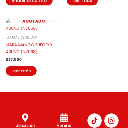
Añadir al carrito
Leer más
AGOTADO
¡LO MÁS VENDIDO!
MARA MANGO FUEGO X
40UND (N7068)
$
27.500
Leer más
I
n
Ubicación
Horario