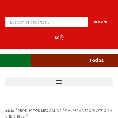
X
Ir
40
al
UND
contenido
(N8087)
Buscar
Buscar
cantidad
por:
0
Cart
$
0
Gudgumi
Mexicanos
Todos
CHUPETA
VERO
ELOTE
Inicio
/
PRODUCTOS MEXICANOS
/ CHUPETA VERO ELOTE X 40
X
UND (N8087)
40