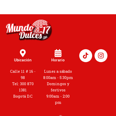
I
n
Ubicación
Horario
s
t
Calle 11 # 16 -
Lunes a sábado
a
98
8:00am - 5:30pm
g
Tel: 300 870
Domingos y
r
1381
festivos
a
Bogotá D.C
9:00am - 2:00
m
pm