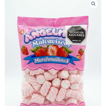
ANGELITO
TORNADO
ROSADO
X
500G
(N2047)
cantidad