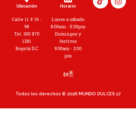
n
Ubicación
Horario
s
t
Calle 11 # 16 -
Lunes a sábado
a
98
8:00am - 5:30pm
g
Tel: 300 870
Domingos y
r
1381
festivos
a
Bogotá D.C
9:00am - 2:00
m
pm
0
Cart
$
0
Todos los derechos © 2026 MUNDO DULCES 17