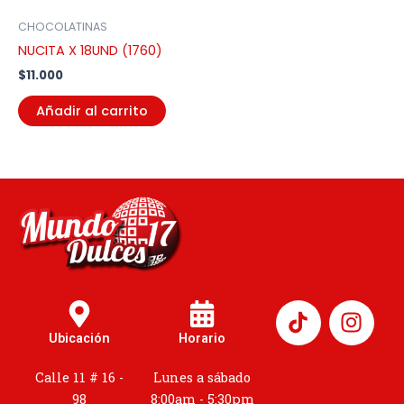
CHOCOLATINAS
NUCITA X 18UND (1760)
$
11.000
Añadir al carrito
I
n
Ubicación
Horario
s
t
Calle 11 # 16 -
Lunes a sábado
a
98
8:00am - 5:30pm