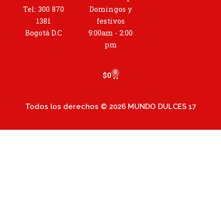
g
Tel: 300 870
Domingos y
r
1381
festivos
a
Bogotá D.C
9:00am - 2:00
m
pm
0
Cart
$
0
Todos los derechos © 2026 MUNDO DULCES 17