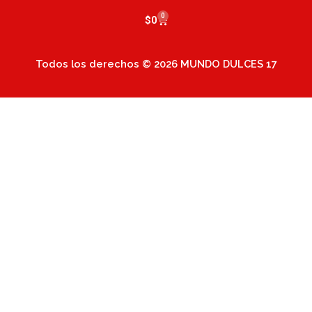
0
Cart
$
0
Todos los derechos © 2026 MUNDO DULCES 17