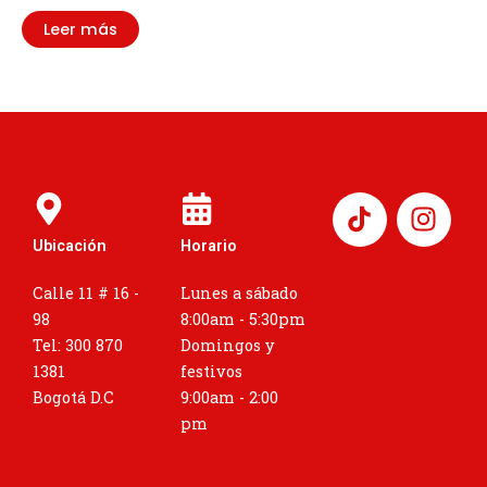
Leer más
I
n
Ubicación
Horario
s
t
Calle 11 # 16 -
Lunes a sábado
a
98
8:00am - 5:30pm
g
Tel: 300 870
Domingos y
r
1381
festivos
a
Bogotá D.C
9:00am - 2:00
m
pm