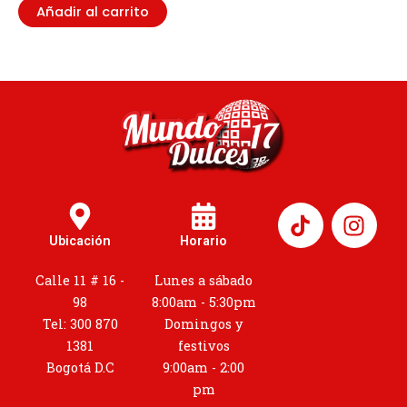
Añadir al carrito
I
n
Ubicación
Horario
s
t
Calle 11 # 16 -
Lunes a sábado
a
98
8:00am - 5:30pm
g
Tel: 300 870
Domingos y
r
1381
festivos
a
Bogotá D.C
9:00am - 2:00
m
pm