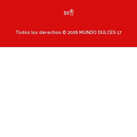
0
Cart
$
0
Todos los derechos © 2026 MUNDO DULCES 17