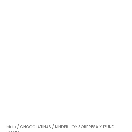
JOY
SORPRESA
X
12UND
(2225)
cantidad
Inicio
/
CHOCOLATINAS
/ KINDER JOY SORPRESA X 12UND