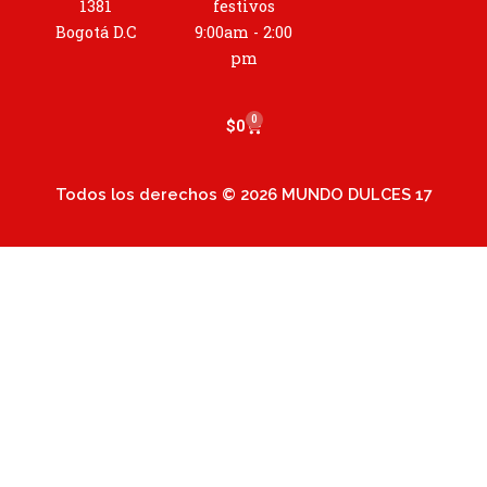
r
1381
festivos
a
Bogotá D.C
9:00am - 2:00
m
pm
0
Cart
$
0
Todos los derechos © 2026 MUNDO DULCES 17