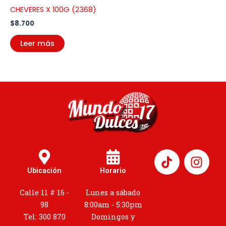
CHEVERES X 100G (2368)
$
8.700
Leer más
I
n
Ubicación
Horario
s
t
Calle 11 # 16 -
Lunes a sábado
a
98
8:00am - 5:30pm
g
Tel: 300 870
Domingos y