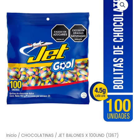
BALONES
X
100UND
(1367)
cantidad
Inicio
/
CHOCOLATINAS
/ JET BALONES X 100UND (1367)