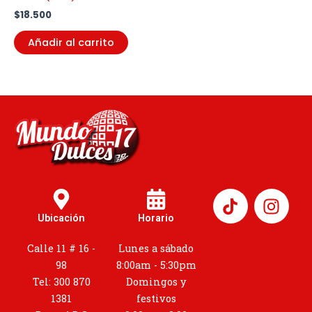
$
18.500
Añadir al carrito
I
n
Ubicación
Horario
s
t
Calle 11 # 16 -
Lunes a sábado
a
98
8:00am - 5:30pm
g
Tel: 300 870
Domingos y
r
1381
festivos