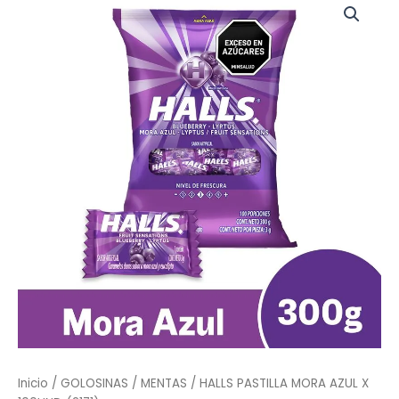
PASTILLA
MORA
AZUL
X
100UND
(2171)
cantidad
Inicio
/
GOLOSINAS
/
MENTAS
/ HALLS PASTILLA MORA AZUL X