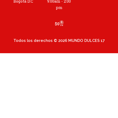
a
Bogotá D.C
9:00am - 2:00
m
pm
0
Cart
$
0
Todos los derechos © 2026 MUNDO DULCES 17