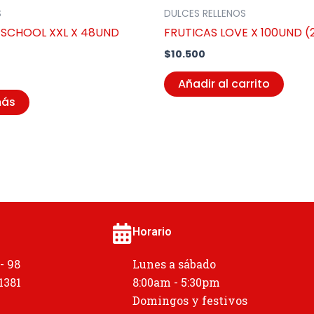
S
DULCES RELLENOS
 SCHOOL XXL X 48UND
FRUTICAS LOVE X 100UND (2
$
10.500
Añadir al carrito
más
Horario
 - 98
Lunes a sábado
 1381
8:00am - 5:30pm
Domingos y festivos