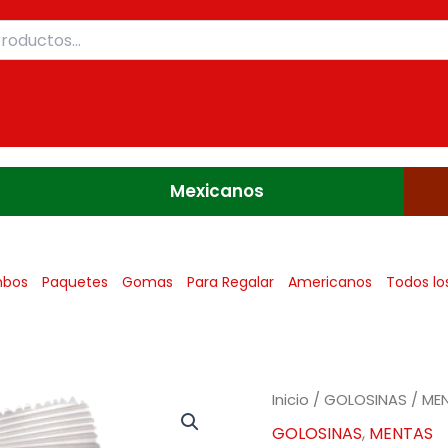
Mexicanos
bos
Paquetes
Gomas
Para Regalar
Americanos
Todos lo
Inicio
/
GOLOSINAS
/
ME
GOLOSINAS
,
MENTAS