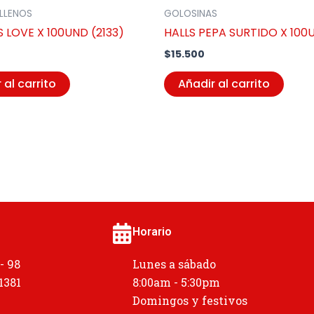
LLENOS
GOLOSINAS
 LOVE X 100UND (2133)
HALLS PEPA SURTIDO X 100
$
15.500
 al carrito
Añadir al carrito
Horario
 - 98
Lunes a sábado
 1381
8:00am - 5:30pm
Domingos y festivos