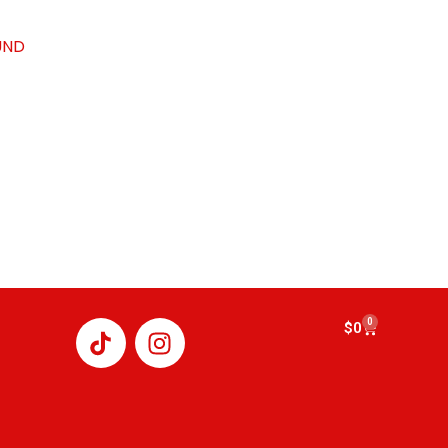
UND
I
0
Cart
$
0
n
s
t
a