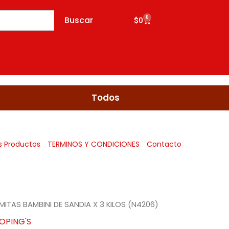
Buscar
0
Cart
$
0
Todos
s Productos
TERMINOS Y CONDICIONES
Contacto
ITAS BAMBINI DE SANDIA X 3 KILOS (N4206)
OPING'S