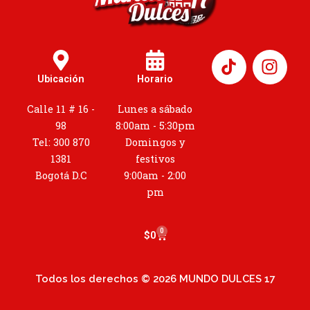
I
n
Ubicación
Horario
s
t
Calle 11 # 16 -
Lunes a sábado
a
98
8:00am - 5:30pm
g
Tel: 300 870
Domingos y
r
1381
festivos
a
Bogotá D.C
9:00am - 2:00
m
pm
0
Cart
$
0
Todos los derechos © 2026 MUNDO DULCES 17