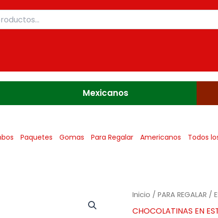
Mexicanos
bos
Paquetes
Gomas
Para Regalar
Americanos
Todos lo
Inicio
/
PARA REGALAR
/ 
CHOCOLATINAS EN ES