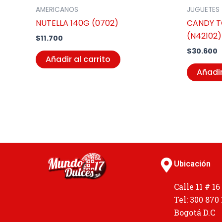
AMERICANOS
JUGUETES
NUTELLA 140G (0702)
CANDY T
(N42102)
$
11.700
$
30.600
Añadir al carrito
Añadir
Ubicación
Calle 11 # 16
Tel: 300 870
Bogotá D.C