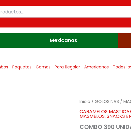
Mexicanos
bos
Paquetes
Gomas
Para Regalar
Americanos
Todos lo
COMBO
Inicio
/
GOLOSINAS
/
MA
390
CARAMELOS MASTICA
UNIDADES
MASMELOS
,
SNACKS E
cantidad
COMBO 390 UNID