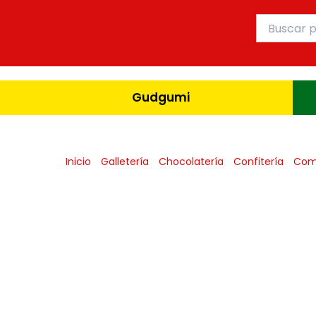
Ir
Buscar
al
por:
contenido
Gudgumi
Inicio
Galletería
Chocolatería
Confitería
Com