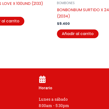
 LOVE X 100UND (2133)
BOMBONES
BONBONBUM SURTIDO X 2
(2034)
 al carrito
$
9.400
Añadir al carrito
Horario
Lunes a sábado
1
8:00am - 5:30pm