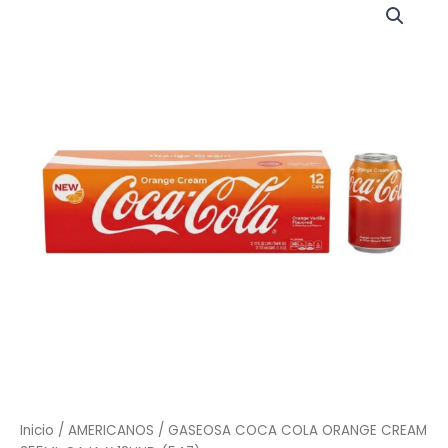
COCA
COLA
ORANGE
CREAM
355ML
CAJA
X
12UND
(547)
cantidad
Inicio
/
AMERICANOS
/ GASEOSA COCA COLA ORANGE CREAM