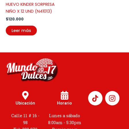
HUEVO KINDER SORPRESA
NIÑO X 12 UND (N41013)
$
120.000
Leer más
I
n
Ubicación
Horario
s
t
Calle 11 # 16 -
Lunes a sábado
a
98
8:00am - 5:30pm