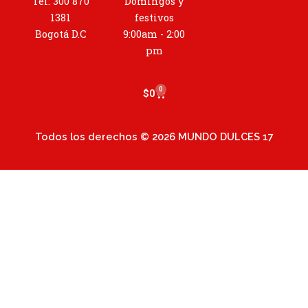
g
Tel: 300 870
Domingos y
r
1381
festivos
a
Bogotá D.C
9:00am - 2:00
m
pm
0
Cart
$
0
Todos los derechos © 2026 MUNDO DULCES 17