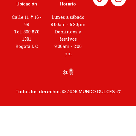
n
Ubicación
Horario
s
t
Calle 11 # 16 -
Lunes a sábado
a
98
8:00am - 5:30pm
g
Tel: 300 870
Domingos y
r
1381
festivos
a
Bogotá D.C
9:00am - 2:00
m
pm
0
Cart
$
0
Todos los derechos © 2026 MUNDO DULCES 17