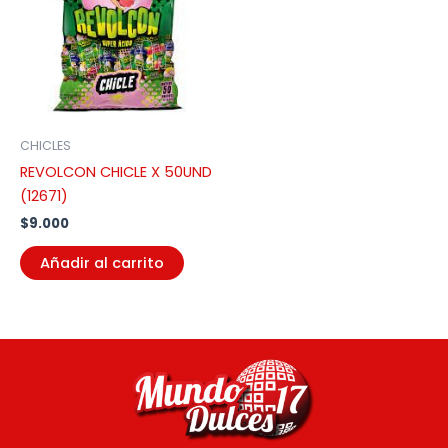
CHICLES
REVOLCON CHICLE X 50UND
(12671)
$
9.000
Añadir al carrito