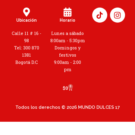
I
n
Ubicación
Horario
s
t
Calle 11 # 16 -
Lunes a sábado
a
98
8:00am - 5:30pm
g
Tel: 300 870
Domingos y
r
1381
festivos
a
Bogotá D.C
9:00am - 2:00
m
pm
0
Cart
$
0
Todos los derechos © 2026 MUNDO DULCES 17