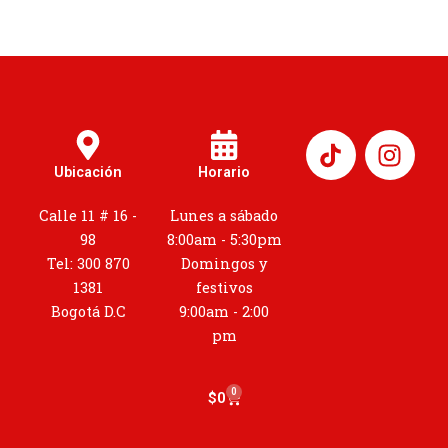
I
n
Ubicación
Horario
s
t
Calle 11 # 16 -
Lunes a sábado
a
98
8:00am - 5:30pm
g
Tel: 300 870
Domingos y
r
1381
festivos
a
Bogotá D.C
9:00am - 2:00
m
pm
0
Cart
$
0